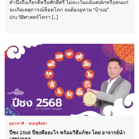
คำนึงถึงเกียรติหรือศักดิ์ศรี ไม่ละเว้นแม้แต่เด็กหรือคนแก่
จะเกิดเหตุการณ์ช็อคโลก จนต้องอุทาน “บ้าบอ”
ประวัติศาสตร์โหรา […]
ดูดวงราศี
หมอดูชื่อดัง
ปีชง 2568 ปีชงคืออะไร พร้อมวิธีแก้ชง โดย อาจารย์นำ
เสขบุคคล