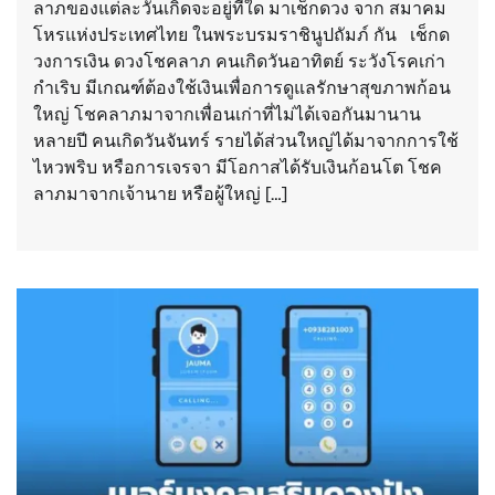
ลาภของแต่ละวันเกิดจะอยู่ที่ใด มาเช็กดวง จาก สมาคม
โหรแห่งประเทศไทย ในพระบรมราชินูปถัมภ์ กัน เช็กด
วงการเงิน ดวงโชคลาภ คนเกิดวันอาทิตย์ ระวังโรคเก่า
กำเริบ มีเกณฑ์ต้องใช้เงินเพื่อการดูแลรักษาสุขภาพก้อน
ใหญ่ โชคลาภมาจากเพื่อนเก่าที่ไม่ได้เจอกันมานาน
หลายปี คนเกิดวันจันทร์ รายได้ส่วนใหญ่ได้มาจากการใช้
ไหวพริบ หรือการเจรจา มีโอกาสได้รับเงินก้อนโต โชค
ลาภมาจากเจ้านาย หรือผู้ใหญ่ […]