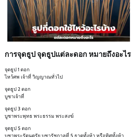
การจุดธูป จุดธูปแต่ละดอก หมายถึงอะไร
จุดธูป 1 ดอก
ไหว้ศพ เจ้าที่ วิญญาณทั่วไป
จุดธูป 2 ดอก
บูชาเจ้าที่
จุดธูป 3 ดอก
บูชาพระพุทธ พระธรรม พระสงฆ์
จุดธูป 5 ดอก
บูชาพระรัตนตรัย บูชารัชกาลที่ 5 ธาตุทั้งห้า หรือทิศทั้งห้า