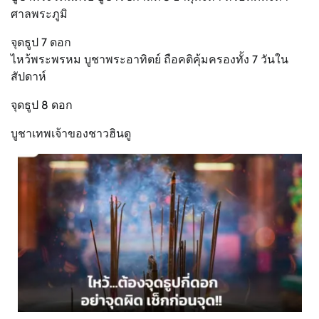
ศาลพระภูมิ
จุดธูป 7 ดอก
ไหว้พระพรหม บูชาพระอาทิตย์ ถือคติคุ้มครองทั้ง 7 วันใน
สัปดาห์
จุดธูป 8 ดอก
บูชาเทพเจ้าของชาวฮินดู